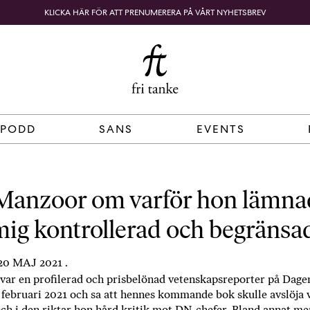
KLICKA HÄR FÖR ATT PRENUMERERA PÅ VÅRT NYHETSBREV
Fri
B
o
SÖK
KUNDKORG
Tanke
k
h
a
n
d
 PODD
SANS
EVENTS
e
l
p
å
anzoor om varför hon lämna
n
ig kontrollerad och begränsa
ä
t
e
0 MAJ 2021 .
t
ar en profilerad och prisbelönad vetenskapsreporter på Dag
,
i februari 2021 och sa att hennes kommande bok skulle avslöja 
k
h i den riktar hon hård kritik mot DN-chefer. Bland annat me