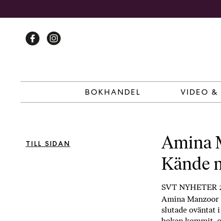
Skip
to
content
BOKHANDEL
VIDEO &
Amina M
TILL SIDAN
Kände m
SVT NYHETER 2
Amina Manzoor v
slutade oväntat 
boken kommit, oc