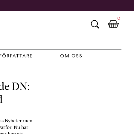
0
FÖRFATTARE
OM OSS
de DN:
d
ens Nyheter men
varför. Nu har
nar hon att