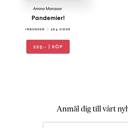
Amina Manzoor
Pandemier!
INBUNDEN
384 SIDOR
225:-
| KÖP
Anmäl dig till vårt n