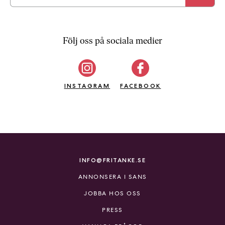
a
n
k
e
Följ oss på sociala medier
INSTAGRAM
FACEBOOK
INFO@FRITANKE.SE
ANNONSERA I SANS
JOBBA HOS OSS
PRESS