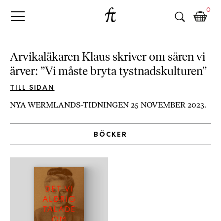
Fri
Skip
B
0
to
o
Tanke
content
k
h
a
Arvikaläkaren Klaus skriver om såren vi
n
ärver: ”Vi måste bryta tystnadskulturen”
d
e
TILL SIDAN
l
NYA WERMLANDS-TIDNINGEN 25 NOVEMBER 2023.
p
å
n
BÖCKER
ä
t
e
t
,
k
ö
p