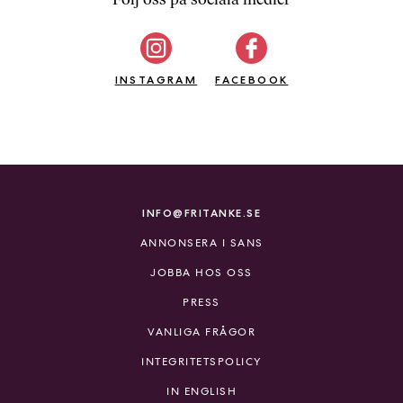
a
n
k
e
INSTAGRAM
FACEBOOK
INFO@FRITANKE.SE
ANNONSERA I SANS
JOBBA HOS OSS
PRESS
VANLIGA FRÅGOR
INTEGRITETSPOLICY
IN ENGLISH