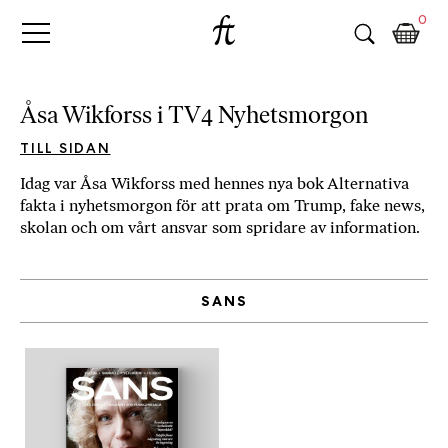
Fri
Skip
B
0
to
o
Tanke
content
k
h
a
Åsa Wikforss i TV4 Nyhetsmorgon
n
d
TILL SIDAN
e
Idag var Åsa Wikforss med hennes nya bok Alternativa
l
fakta i nyhetsmorgon för att prata om Trump, fake news,
p
skolan och om vårt ansvar som spridare av information.
å
n
ä
SANS
t
e
t
,
k
ö
p