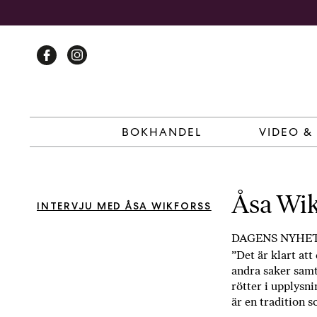
Skip
to
content
BOKHANDEL
VIDEO &
Åsa Wik
INTERVJU MED ÅSA WIKFORSS
DAGENS NYHETE
”Det är klart at
andra saker samti
rötter i upplysni
är en tradition so