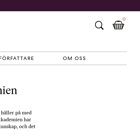
0
FÖRFATTARE
OM OSS
mien
g håller på med
. Akademien har
 kunskap, och det