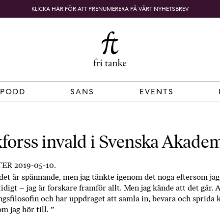
KLICKA HÄR FÖR ATT PRENUMERERA PÅ VÅRT NYHETSBREV
Fri
B
o
SÖK
KUNDKORG
Tanke
k
h
a
n
d
 PODD
SANS
EVENTS
e
l
p
å
forss invald i Svenska Akade
n
ä
R 2019-05-10.
t
t det är spännande, men jag tänkte igenom det noga eftersom ja
e
digt – jag är forskare framför allt. Men jag kände att det går
t
ngsfilosofin och har uppdraget att samla in, bevara och sprida
,
m jag hör till. ”
k