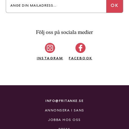
a
n
k
e
Följ oss på sociala medier
INSTAGRAM
FACEBOOK
INFO@FRITANKE.SE
ANNONSERA I SANS
JOBBA HOS OSS