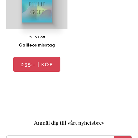
b
ö
c
k
e
Philip Goff
r
Galileos misstag
o
n
l
255:-
| KÖP
i
n
e
h
o
s
F
r
Anmäl dig till vårt nyhetsbrev
i
T