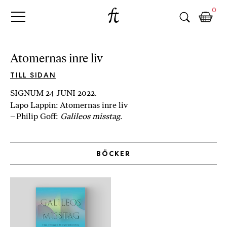
Fri
Skip
B
0
to
o
Tanke
content
k
h
a
Atomernas inre liv
n
d
TILL SIDAN
e
SIGNUM 24 JUNI 2022.
l
Lapo Lappin: Atomernas inre liv
p
– Philip Goff:
Galileos misstag.
å
n
ä
BÖCKER
t
e
t
,
k
ö
p