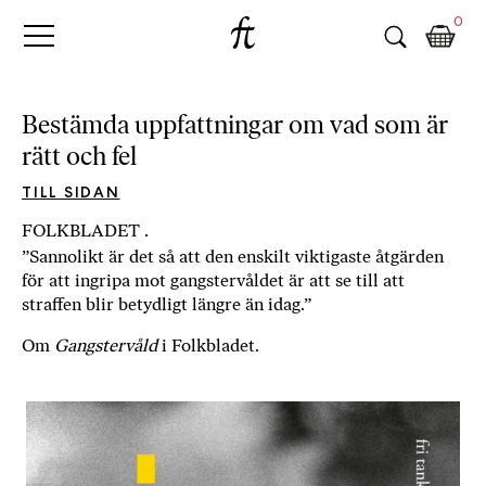
Fri
Skip
B
0
to
o
Tanke
content
k
h
a
Bestämda uppfattningar om vad som är
n
rätt och fel
d
e
TILL SIDAN
l
FOLKBLADET .
p
”Sannolikt är det så att den enskilt viktigaste åtgärden
å
för att ingripa mot gangstervåldet är att se till att
n
straffen blir betydligt längre än idag.”
ä
t
Om
Gangstervåld
i Folkbladet.
e
t
,
k
ö
p