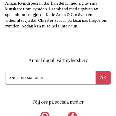
Ankas Rymdspecial, där han delar med sig av sina
b
kunskaper om rymden. I samband med utgåvan av
ö
specialnumret gjorde Kalle Anka & C:o även en
c
videointervju där Christer svarar på läsarnas frågor om
k
rymden. Nedan kan ni se hela intervjun.
e
r
o
n
l
i
Anmäl dig till vårt nyhetsbrev
n
e
h
o
s
F
r
Följ oss på sociala medier
i
T