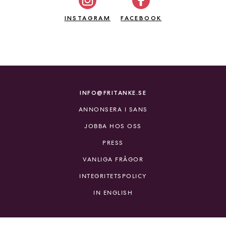
a
n
INSTAGRAM
FACEBOOK
k
e
INFO@FRITANKE.SE
ANNONSERA I SANS
JOBBA HOS OSS
PRESS
VANLIGA FRÅGOR
INTEGRITETSPOLICY
IN ENGLISH