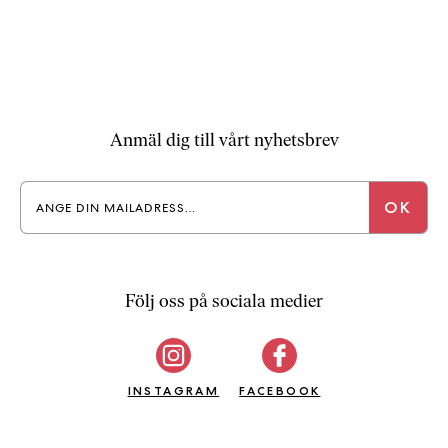
a
n
k
e
Anmäl dig till vårt nyhetsbrev
Följ oss på sociala medier
INSTAGRAM
FACEBOOK