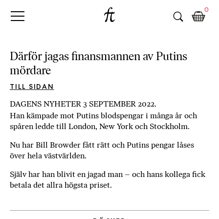
Fri
Skip
B
0
to
o
Tanke
content
k
h
a
Därför jagas finansmannen av Putins
n
mördare
d
e
TILL SIDAN
l
DAGENS NYHETER 3 SEPTEMBER 2022.
p
Han kämpade mot Putins blodspengar i många år och
å
spåren ledde till London, New York och Stockholm.
n
ä
Nu har Bill Browder fått rätt och Putins pengar låses
t
över hela västvärlden.
e
t
Själv har han blivit en jagad man – och hans kollega fick
,
betala det allra högsta priset.
k
ö
p