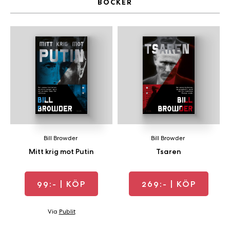
BÖCKER
b
ö
c
k
e
r
o
n
l
i
n
Bill Browder
Bill Browder
e
Mitt krig mot Putin
Tsaren
h
o
s
99:-
| KÖP
269:-
| KÖP
F
r
i
Via
Publit
T