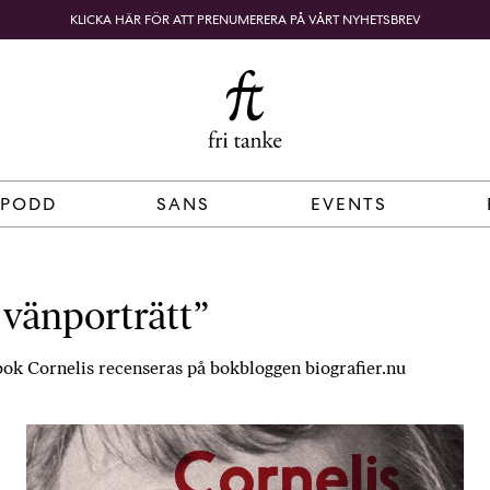
KLICKA HÄR FÖR ATT PRENUMERERA PÅ VÅRT NYHETSBREV
Fri
B
o
SÖK
KUNDKORG
Tanke
k
h
a
n
d
 PODD
SANS
EVENTS
e
l
p
å
t vänporträtt”
n
ä
ok Cornelis recenseras på bokbloggen biografier.nu
t
e
t
,
k