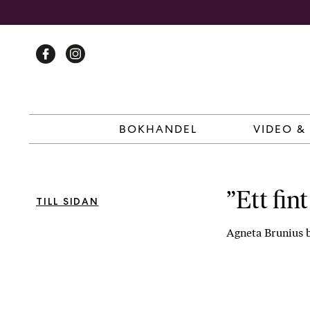
Skip
to
content
BOKHANDEL
VIDEO &
”Ett fin
TILL SIDAN
Agneta Brunius b