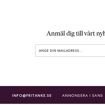
Anmäl dig till vårt n
ANNONSERA I SANS
INFO@FRITANKE.SE