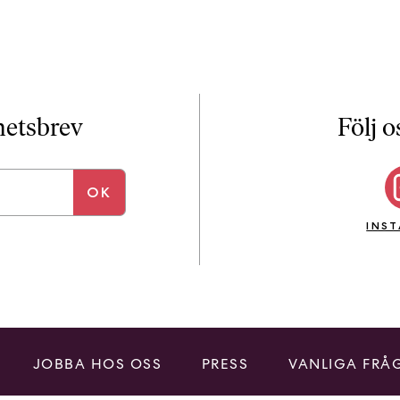
i
T
a
n
k
e
yhetsbrev
Följ o
INS
JOBBA HOS OSS
PRESS
VANLIGA FRÅ