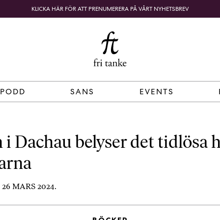
KLICKA HÄR FÖR ATT PRENUMERERA PÅ VÅRT NYHETSBREV
Fri
B
o
SÖK
KUNDKORG
Tanke
k
h
a
n
d
 PODD
SANS
EVENTS
e
l
p
å
i Dachau belyser det tidlösa h
n
arna
ä
t
e
26 MARS 2024.
t
,
k