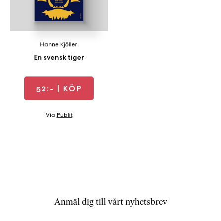
b
ö
c
k
Hanne Kjöller
e
En svensk tiger
r
o
52:-
| KÖP
n
l
i
Via
Publit
n
e
h
o
s
F
r
Anmäl dig till vårt nyhetsbrev
i
T