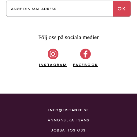
a
n
k
e
Följ oss på sociala medier
INSTAGRAM
FACEBOOK
INFO@FRITANKE.SE
ANNONSERA I SANS
JOBBA HOS OSS