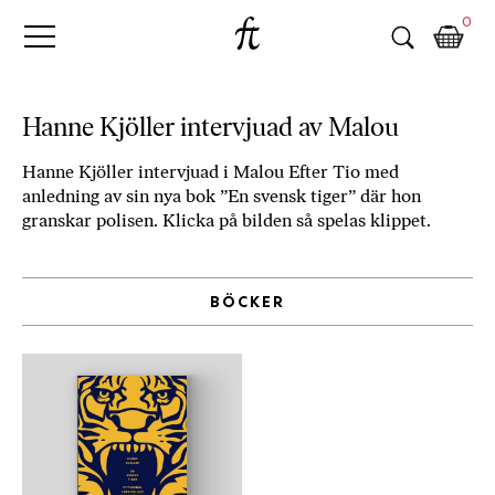
Fri
Skip
B
0
to
o
Tanke
content
k
h
a
Hanne Kjöller intervjuad av Malou
n
d
Hanne Kjöller intervjuad i Malou Efter Tio med
e
anledning av sin nya bok ”En svensk tiger” där hon
l
granskar polisen. Klicka på bilden så spelas klippet.
p
å
n
BÖCKER
ä
t
e
t
,
k
ö
p