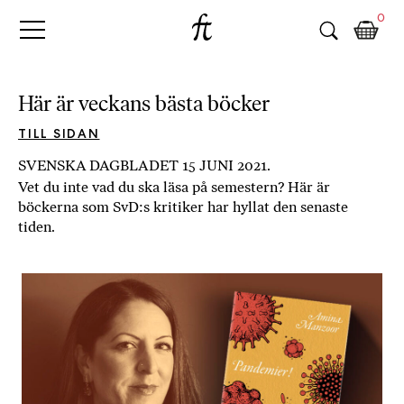
Fri
Skip
B
0
to
o
Tanke
content
k
h
a
Här är veckans bästa böcker
n
d
TILL SIDAN
e
SVENSKA DAGBLADET 15 JUNI 2021.
l
Vet du inte vad du ska läsa på semestern? Här är
p
böckerna som SvD:s kritiker har hyllat den senaste
å
tiden.
n
ä
t
e
t
,
k
ö
p