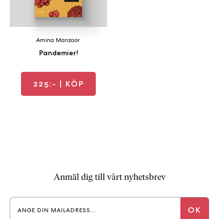
a
n
k
e
Amina Manzoor
Pandemier!
225:-
| KÖP
Anmäl dig till vårt nyhetsbrev