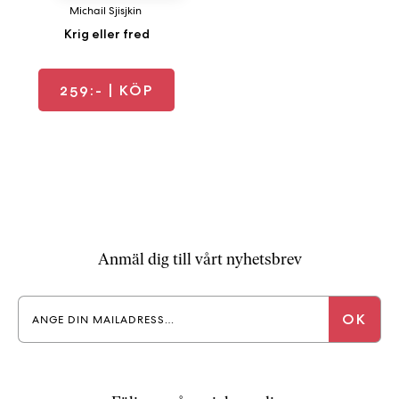
a
Michail Sjisjkin
n
Krig eller fred
k
e
259:-
| KÖP
Anmäl dig till vårt nyhetsbrev