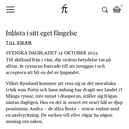
Fri
Skip
B
0
to
o
Tanke
content
k
h
a
Inlåsta i sitt eget fängelse
n
d
TILL SIDAN
e
SVENSKA DAGBLADET 14 OKTOBER 2023.
l
Till skillnad från i väst, där ordens betydelse tas på
p
allvar, är ryssarna fostrade till att invaggas i och
å
acceptera att bli en del av ljugandet.
n
ä
V
ilket Ryssland kommer att resa sig ur det moraliska
t
träsk som Putin och hans anhang har dragit ner landet i?
e
Många ryssar, inte minst i diasporan, ställer sig frågan
t
nästan dagligen. Hos en del är svaret ett svart hål av djup
pessimism. Andra – de allra flesta – svarar endast med
,
en axelryckning. De varken vill eller vågar ha någon
k
mening om saken.
ö
p