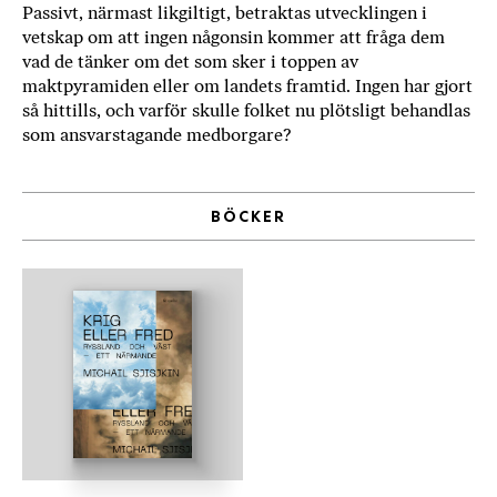
Passivt, närmast likgiltigt, betraktas utvecklingen i
b
vetskap om att ingen någonsin kommer att fråga dem
ö
vad de tänker om det som sker i toppen av
c
maktpyramiden eller om landets framtid. Ingen har gjort
k
så hittills, och varför skulle folket nu plötsligt behandlas
e
som ansvarstagande medborgare?
r
o
n
BÖCKER
l
i
n
e
h
o
s
F
r
i
T