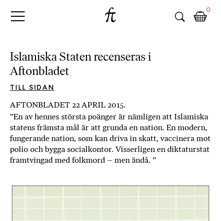
Fri
Skip
B
0
to
o
Tanke
content
k
h
a
Islamiska Staten recenseras i
n
Aftonbladet
d
e
TILL SIDAN
l
AFTONBLADET 22 APRIL 2015.
p
”En av hennes största poänger är nämligen att Islamiska
å
statens främsta mål är att grunda en nation. En modern,
n
fungerande nation, som kan driva in skatt, vaccinera mot
ä
polio och bygga socialkontor. Visserligen en diktaturstat
t
framtvingad med folkmord – men ändå. ”
e
t
,
k
ö
p