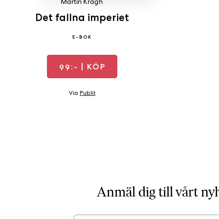
Martin Kragh
Det fallna imperiet
E-BOK
99:-
| KÖP
Via
Publit
Anmäl dig till vårt n