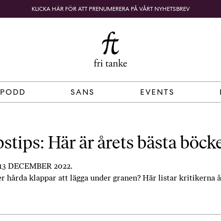
KLICKA HÄR FÖR ATT PRENUMERERA PÅ VÅRT NYHETSBREV
Fri
B
o
SÖK
KUNDKORG
Tanke
k
h
a
n
d
 PODD
SANS
EVENTS
e
l
p
å
stips: Här är årets bästa böck
n
ä
3 DECEMBER 2022.
t
er hårda klappar att lägga under granen? Här listar kritikerna å
e
t
,
k