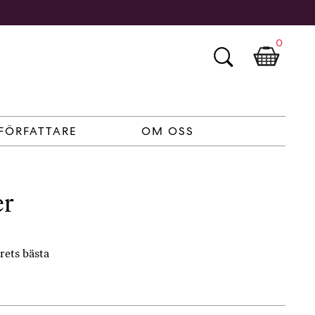
0
FÖRFATTARE
OM OSS
er
rets bästa