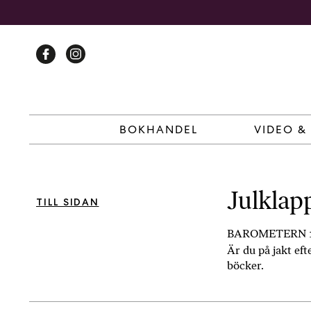
Skip
to
content
BOKHANDEL
VIDEO &
Julklapp
TILL SIDAN
BAROMETERN 1
Är du på jakt eft
böcker.