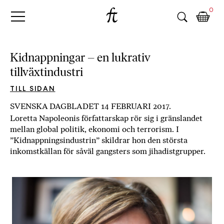
Fri
Skip
B
0
to
o
Tanke
content
k
h
a
Kidnappningar – en lukrativ
n
tillväxtindustri
d
e
TILL SIDAN
l
SVENSKA DAGBLADET 14 FEBRUARI 2017.
p
Loretta Napoleonis författarskap rör sig i gränslandet
å
mellan global politik, ekonomi och terrorism. I
n
”Kidnappningsindustrin” skildrar hon den största
ä
inkomstkällan för såväl gangsters som jihadistgrupper.
t
e
t
,
k
ö
p