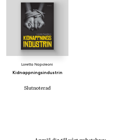
a
n
k
e
Loretta Napoleoni
Kidnappningsindustrin
Slutnoterad