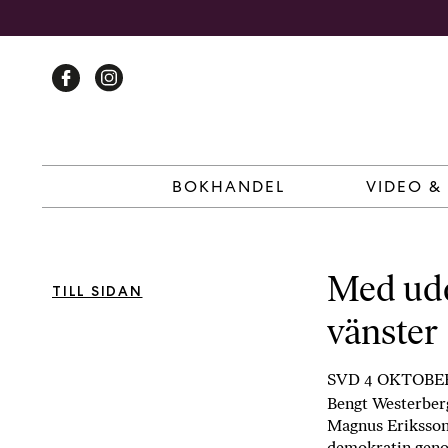
Skip
to
content
BOKHANDEL
VIDEO &
Med udd
TILL SIDAN
vänster
SVD 4 OKTOBER
Bengt Westerberg
Magnus Eriksson 
demokratin genom