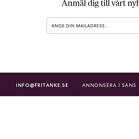
Anmäl dig till vårt n
ANNONSERA I SANS
INFO@FRITANKE.SE