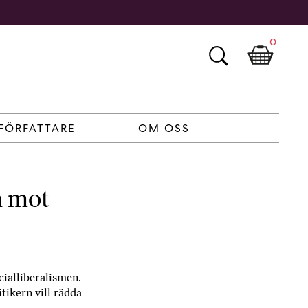
0
FÖRFATTARE
OM OSS
h mot
ialliberalismen.
tikern vill rädda