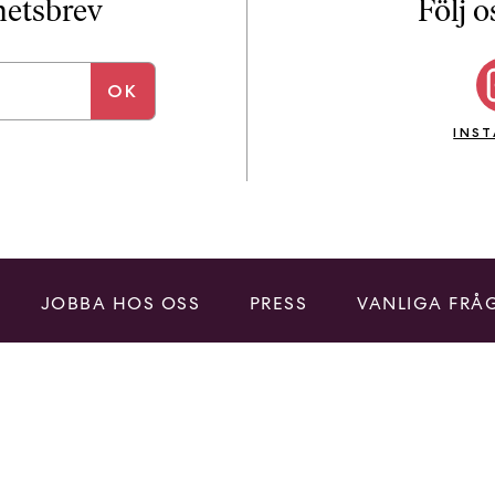
yhetsbrev
Följ o
INS
JOBBA HOS OSS
PRESS
VANLIGA FRÅ