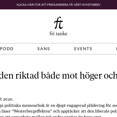
KLICKA HÄR FÖR ATT PRENUMERERA PÅ VÅRT NYHETSBREV
Fri
B
o
SÖK
KUNDKORG
Tanke
k
h
a
n
d
 PODD
SANS
EVENTS
e
l
p
å
en riktad både mot höger oc
n
ä
t
e
 2020.
t
s politiska memoarbok är en djupt engagerad plädering för soc
,
läser ”Westerbergeffekten” och upptäcker att den liberale poli
k
 ett samarbete mellan två andra partier än hans eget.