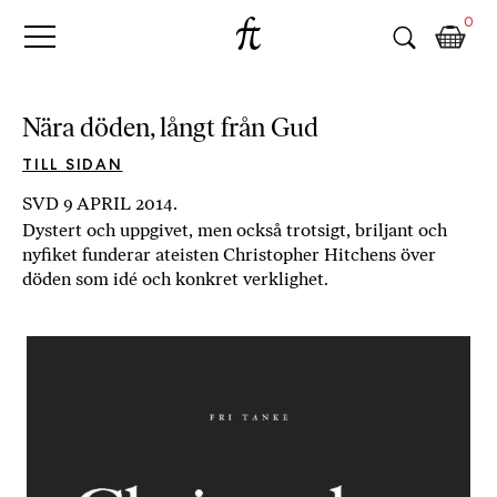
Fri
Skip
B
0
to
o
Tanke
content
k
h
a
Nära döden, långt från Gud
n
d
TILL SIDAN
e
SVD 9 APRIL 2014.
l
Dystert och uppgivet, men också trotsigt, briljant och
p
nyfiket funderar ateisten Christopher Hitchens över
å
döden som idé och konkret verklighet.
n
ä
t
e
t
,
k
ö
p