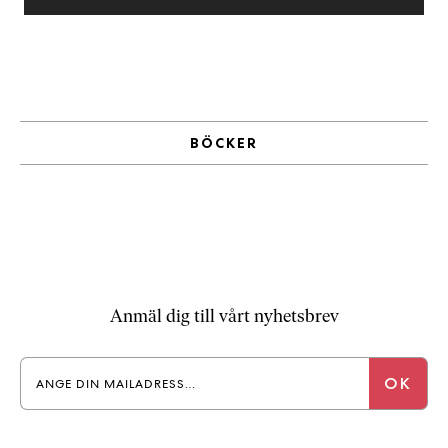
a
n
k
e
BÖCKER
Anmäl dig till vårt nyhetsbrev