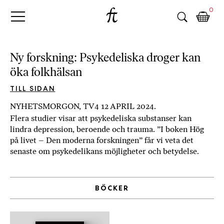
Fri
Skip
B
0
to
o
Tanke
content
k
h
a
Ny forskning: Psykedeliska droger kan
n
öka folkhälsan
d
e
TILL SIDAN
l
NYHETSMORGON, TV4 12 APRIL 2024.
p
Flera studier visar att psykedeliska substanser kan
å
lindra depression, beroende och trauma. ”I boken Hög
n
på livet – Den moderna forskningen” får vi veta det
ä
senaste om psykedelikans möjligheter och betydelse.
t
e
t
BÖCKER
,
k
ö
p