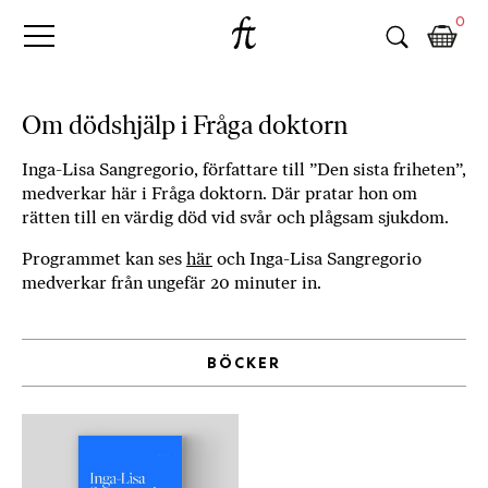
Fri
Skip
B
0
to
o
Tanke
content
k
h
a
Om dödshjälp i Fråga doktorn
n
d
Inga-Lisa Sangregorio, författare till ”Den sista friheten”,
e
medverkar här i Fråga doktorn. Där pratar hon om
l
rätten till en värdig död vid svår och plågsam sjukdom.
p
Programmet kan ses
här
och Inga-Lisa Sangregorio
å
medverkar från ungefär 20 minuter in.
n
ä
t
e
BÖCKER
t
,
k
ö
p