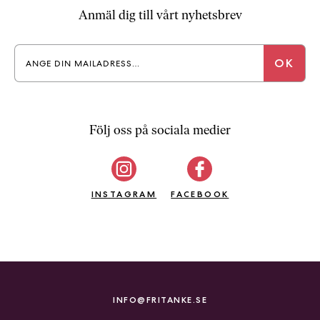
a
Anmäl dig till vårt nyhetsbrev
n
k
e
Följ oss på sociala medier
INSTAGRAM
FACEBOOK
INFO@FRITANKE.SE