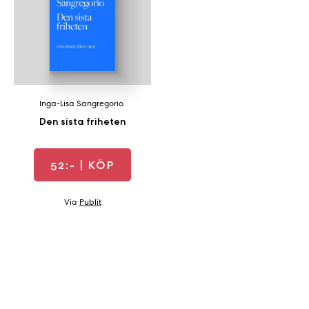
b
ö
c
k
e
r
Inga-Lisa Sangregorio
o
Den sista friheten
n
l
i
52:-
| KÖP
n
e
Via
Publit
h
o
s
F
r
i
T