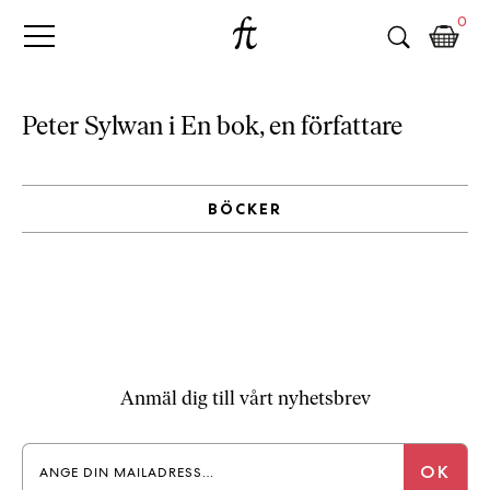
Fri
Skip
B
0
to
o
Tanke
content
k
h
a
Peter Sylwan i En bok, en författare
n
d
e
BÖCKER
l
p
å
n
ä
t
e
t
Anmäl dig till vårt nyhetsbrev
,
k
ö
p