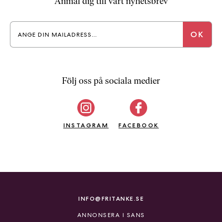
Anmäl dig till vårt nyhetsbrev
a
n
k
e
Följ oss på sociala medier
INSTAGRAM
FACEBOOK
INFO@FRITANKE.SE
ANNONSERA I SANS