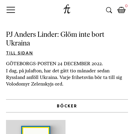
Fri
Skip
B
0
to
o
Tanke
content
k
h
a
PJ Anders Linder: Glöm inte bort
n
Ukraina
d
e
TILL SIDAN
l
GÖTEBORGS-POSTEN 24 DECEMBER 2022.
p
I dag, på julafton, har det gått tio månader sedan
å
Ryssland anföll Ukraina. Varje frihetsvän bör ta till sig
n
Volodomyr Zelenskyjs ord.
ä
t
e
BÖCKER
t
,
k
ö
p