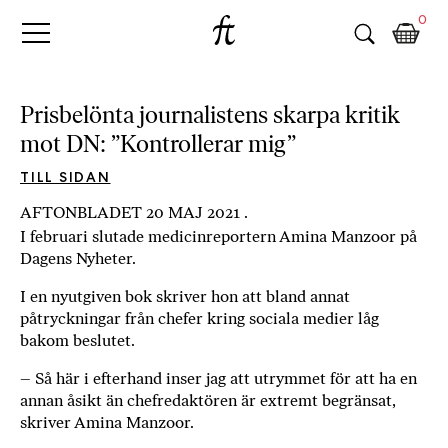
Fri
Skip
B
0
to
o
Tanke
content
k
h
a
Prisbelönta journalistens skarpa kritik
n
mot DN: ”Kontrollerar mig”
d
e
TILL SIDAN
l
AFTONBLADET 20 MAJ 2021 .
p
I februari slutade medicinreportern Amina Manzoor på
å
Dagens Nyheter.
n
ä
I en nyutgiven bok skriver hon att bland annat
t
påtryckningar från chefer kring sociala medier låg
e
bakom beslutet.
t
,
– Så här i efterhand inser jag att utrymmet för att ha en
annan åsikt än chefredaktören är extremt begränsat,
k
skriver Amina Manzoor.
ö
p