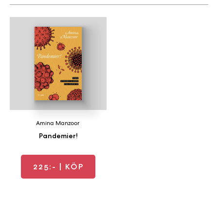
a
n
k
e
Amina Manzoor
Pandemier!
225:-
| KÖP