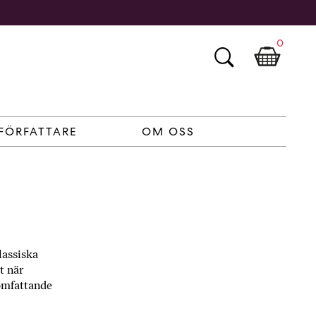
0
FÖRFATTARE
OM OSS
lassiska
t när
 omfattande