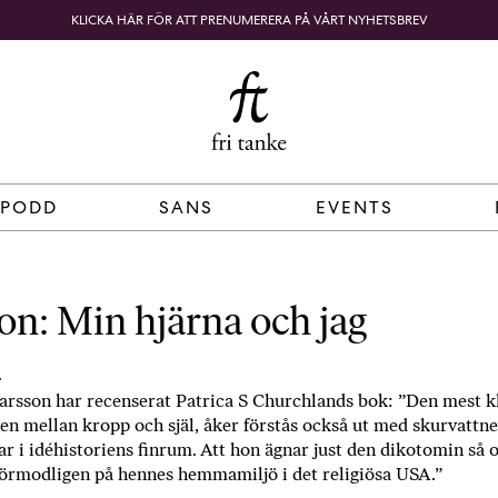
KLICKA HÄR FÖR ATT PRENUMERERA PÅ VÅRT NYHETSBREV
Fri
B
o
SÖK
KUNDKORG
Tanke
k
h
a
n
d
 PODD
SANS
EVENTS
e
l
p
å
on: Min hjärna och jag
n
ä
.
t
rsson har recenserat Patrica S Churchlands bok: ”Den mest k
e
en mellan kropp och själ, åker förstås också ut med skurvattne
t
r i idéhistoriens finrum. Att hon ägnar just den dikotomin så
,
örmodligen på hennes hemmamiljö i det religiösa USA.”
k