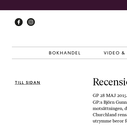
Skip
to
content
BOKHANDEL
VIDEO &
Recensi
TILL SIDAN
GP 28 MAJ 2015
GP:s Björn Gunna
motsättningen, d
Churchland rensa
utrymme beror f