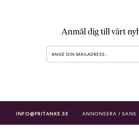
Anmäl dig till vårt n
ANNONSERA I SANS
INFO@FRITANKE.SE