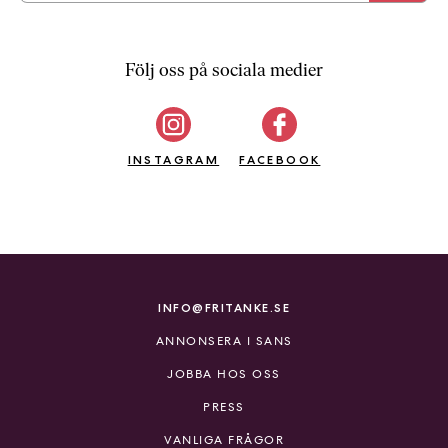
a
n
k
Följ oss på sociala medier
e
INSTAGRAM
FACEBOOK
INFO@FRITANKE.SE
ANNONSERA I SANS
JOBBA HOS OSS
PRESS
VANLIGA FRÅGOR