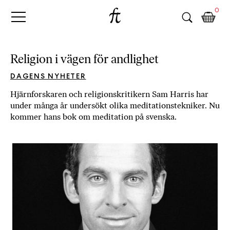
Fri
Skip
B
0
to
o
Tanke
content
k
h
a
Religion i vägen för andlighet
n
d
DAGENS NYHETER
e
Hjärnforskaren och religionskritikern Sam Harris har
l
under många år undersökt olika meditationstekniker. Nu
p
kommer hans bok om meditation på svenska.
å
n
ä
t
e
t
,
k
ö
p