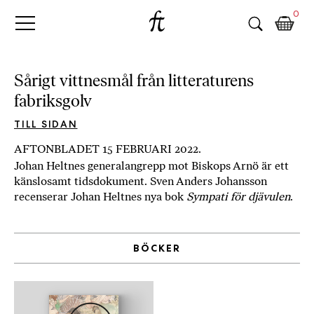
Fri
Skip
B
0
to
o
Tanke
content
k
h
a
Sårigt vittnesmål från litteraturens
n
fabriksgolv
d
e
TILL SIDAN
l
AFTONBLADET 15 FEBRUARI 2022.
p
Johan Heltnes generalangrepp mot Biskops Arnö är ett
å
känslosamt tidsdokument. Sven Anders Johansson
n
recenserar Johan Heltnes nya bok
Sympati för djävulen
.
ä
t
e
BÖCKER
t
,
k
ö
p