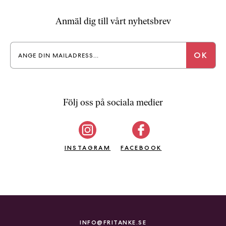
a
n
Anmäl dig till vårt nyhetsbrev
k
e
Följ oss på sociala medier
INSTAGRAM
FACEBOOK
INFO@FRITANKE.SE