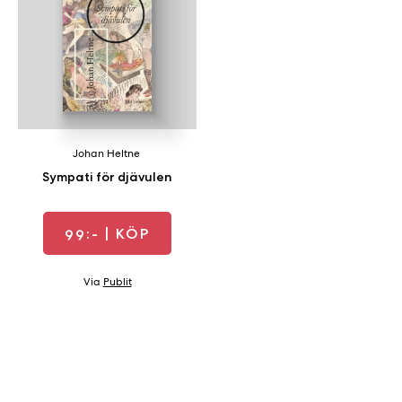
b
ö
c
k
e
r
o
Johan Heltne
n
Sympati för djävulen
l
i
n
99:-
| KÖP
e
h
Via
Publit
o
s
F
r
i
T