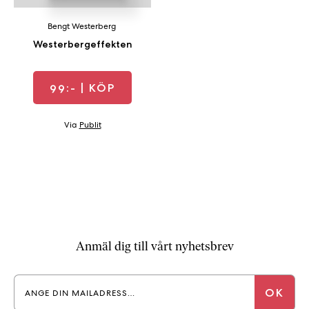
a
n
Bengt Westerberg
k
Westerbergeffekten
e
99:-
| KÖP
Via
Publit
Anmäl dig till vårt nyhetsbrev