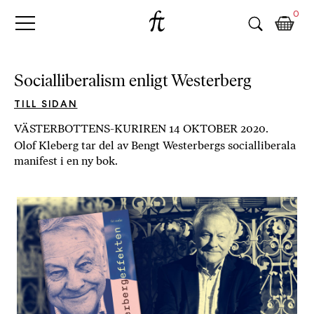
Fri
Skip
B
0
to
o
Tanke
content
k
h
a
Socialliberalism enligt Westerberg
n
d
TILL SIDAN
e
VÄSTERBOTTENS-KURIREN 14 OKTOBER 2020.
l
Olof Kleberg tar del av Bengt Westerbergs socialliberala
p
manifest i en ny bok.
å
n
ä
t
e
t
,
k
ö
p