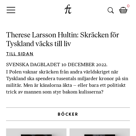
Fri
Skip
B
0
to
o
Tanke
content
k
h
a
Therese Larsson Hultin: Skräcken för
n
Tyskland väcks till liv
d
e
TILL SIDAN
l
SVENSKA DAGBLADET 10 DECEMBER 2022.
p
I Polen vaknar skräcken från andra världskriget när
å
Tyskland ska spendera tusentals miljarder kronor på sin
n
militär. Men är känslorna äkta – eller bara ett politiskt
ä
trick av mannen som styr bakom kulisserna?
t
e
t
BÖCKER
,
k
ö
p