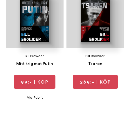
b
ö
c
k
e
r
o
n
Bill Browder
Bill Browder
l
Mitt krig mot Putin
Tsaren
i
n
e
99:-
| KÖP
269:-
| KÖP
h
o
Via
Publit
s
F
r
i
T