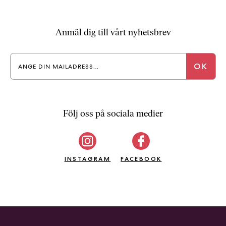
a
n
k
Anmäl dig till vårt nyhetsbrev
e
Följ oss på sociala medier
INSTAGRAM
FACEBOOK