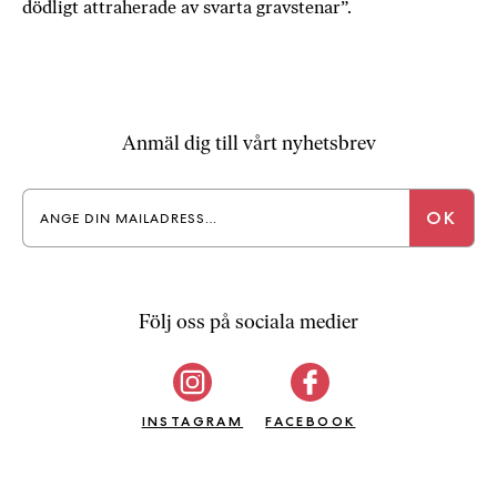
dödligt attraherade av svarta gravstenar”.
b
ö
c
k
e
Anmäl dig till vårt nyhetsbrev
r
o
n
l
i
n
e
Följ oss på sociala medier
h
o
s
F
INSTAGRAM
FACEBOOK
r
i
T