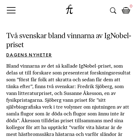
Fri
Skip
B
0
to
o
Tanke
content
k
h
a
Två svenskar bland vinnarna av IgNobel-
n
priset
d
e
DAGENS NYHETER
l
Bland vinnarna av det så kallade IgNobel-priset, som
p
delas ut till forskare som presenterat forskningsresultat
å
som ”först får folk att skratta och sedan får dem att
n
tänka efter”, finns två svenskar: Fredrik Sjöberg, som
ä
vann litteraturpriset, och Susanne Åkesson, en av
t
fysikpristagarna. Sjöberg vann priset för ”sitt
e
självbiografiska verk i tre volymer om njutningen av att
t
samla flugor som är döda och flugor som ännu inte är
,
döda”. Åkesson tilldelas priset tillsammans med sina
k
kollegor för att ha upptäckt ”varför vita hästar är de
ö
mest hästbromssäkra hästarna och varför sländor är
p