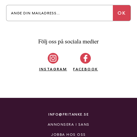
b
ö
c
k
e
Följ oss på sociala medier
r
o
n
l
INSTAGRAM
FACEBOOK
i
n
e
h
o
s
F
INFO@FRITANKE.SE
r
ANNONSERA I SANS
i
T
JOBBA HOS OSS