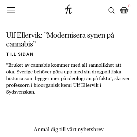
Fri
Skip
B
0
to
o
Tanke
content
k
h
a
Ulf Ellervik: ”Modernisera synen på
n
cannabis”
d
e
TILL SIDAN
l
”Bruket av cannabis kommer med all sannolikhet att
p
öka. Sverige behöver göra upp med sin drogpolitiska
å
historia som bygger mer på ideologi än på fakta”, skriver
n
professorn i bioorganisk kemi Ulf Ellervik i
ä
Sydsvenskan.
t
e
t
,
k
Anmäl dig till vårt nyhetsbrev
ö
p