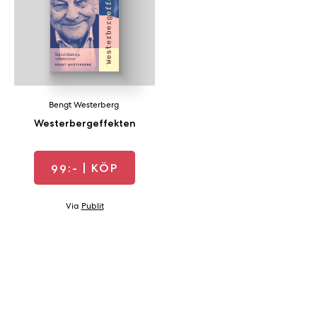
a
n
k
e
Bengt Westerberg
Westerbergeffekten
99:-
| KÖP
Via
Publit