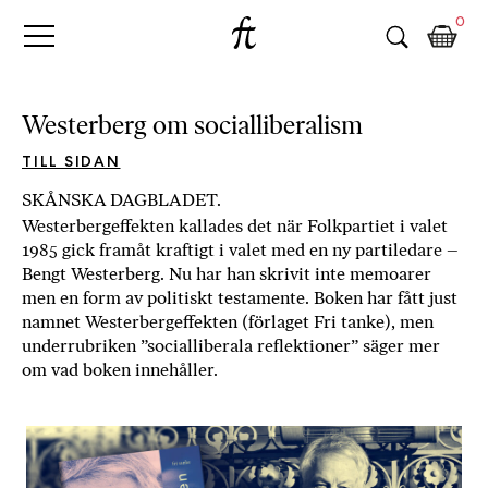
Fri
Skip
B
0
to
o
Tanke
content
k
h
a
Westerberg om socialliberalism
n
d
TILL SIDAN
e
SKÅNSKA DAGBLADET.
l
Westerbergeffekten kallades det när Folkpartiet i valet
p
1985 gick framåt kraftigt i valet med en ny partiledare –
å
Bengt Westerberg. Nu har han skrivit inte memoarer
n
men en form av politiskt testamente. Boken har fått just
ä
namnet Westerbergeffekten (förlaget Fri tanke), men
t
underrubriken ”socialliberala reflektioner” säger mer
e
om vad boken innehåller.
t
,
k
ö
p