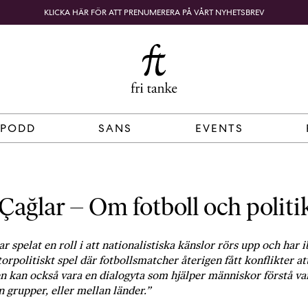
KLICKA HÄR FÖR ATT PRENUMERERA PÅ VÅRT NYHETSBREV
Fri
B
o
SÖK
KUNDKORG
Tanke
k
h
a
n
d
 PODD
SANS
EVENTS
e
l
p
å
Çağlar – Om fotboll och politi
n
ä
t
r spelat en roll i att nationalistiska känslor rörs upp och har i
e
storpolitiskt spel där fotbollsmatcher återigen fått konflikter at
t
n kan också vara en dialogyta som hjälper människor förstå v
,
n grupper, eller mellan länder.”
k