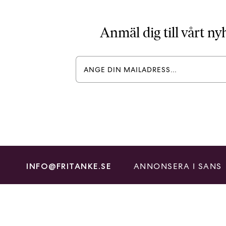
Anmäl dig till vårt n
ANNONSERA I SANS
INFO@FRITANKE.SE