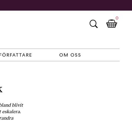
0
FÖRFATTARE
OM OSS
k
bland blivit
t eskalera.
arandra