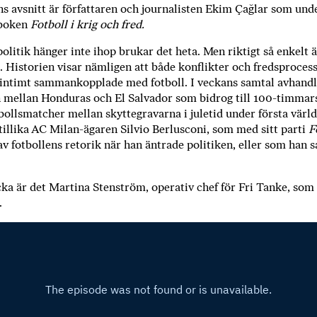
ö
ns avsnitt är författaren och journalisten Ekim Çağlar som unde
boken
Fotboll i krig och fred.
p
b
olitik hänger inte ihop brukar det heta. Men riktigt så enkelt ä
ö
t. Historien visar nämligen att både konflikter och fredsproce
c
 intimt sammankopplade med fotboll. I veckans samtal avhand
k
mellan Honduras och El Salvador som bidrog till 100-timmars
e
bollsmatcher mellan skyttegravarna i juletid under första värl
r
tillika AC Milan-ägaren Silvio Berlusconi, som med sitt parti
F
o
av fotbollens retorik när han äntrade politiken, eller som han s
n
l
ka är det Martina Stenström, operativ chef för Fri Tanke, som
i
.
n
e
h
o
s
F
r