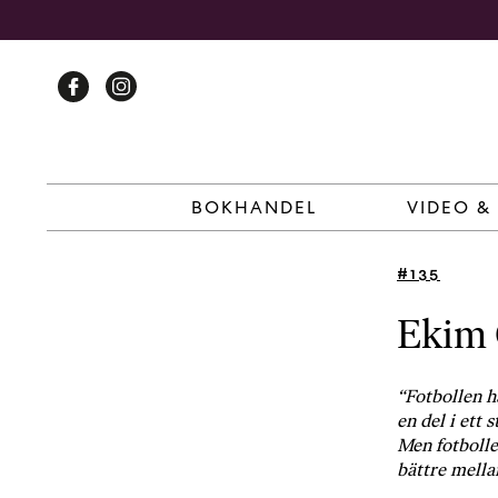
Skip
to
content
BOKHANDEL
VIDEO &
#135
Ekim 
“Fotbollen ha
en del i ett 
Men fotbolle
bättre mella