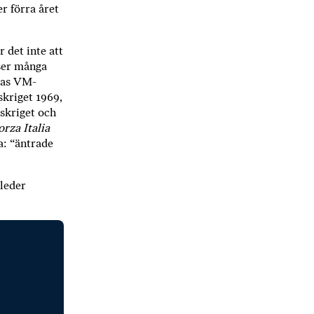
r förra året
r det inte att
sser många
las VM-
kriget 1969,
dskriget och
orza Italia
a: “äntrade
 leder