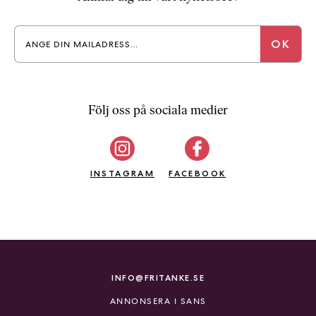
a
n
k
e
Följ oss på sociala medier
INSTAGRAM
FACEBOOK
INFO@FRITANKE.SE
ANNONSERA I SANS