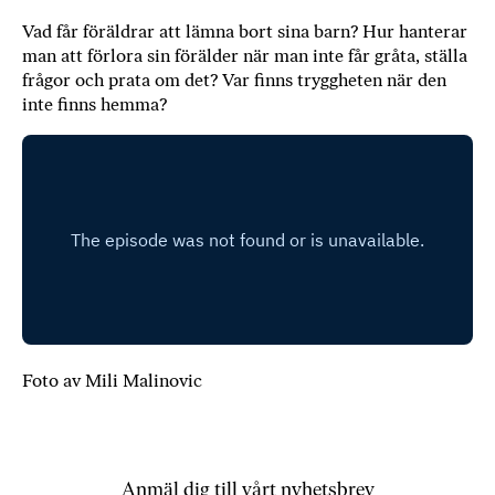
b
Vad får föräldrar att lämna bort sina barn? Hur hanterar
ö
man att förlora sin förälder när man inte får gråta, ställa
c
frågor och prata om det? Var finns tryggheten när den
k
inte finns hemma?
e
r
o
n
l
i
n
e
h
o
s
Foto av Mili Malinovic
F
r
i
T
Anmäl dig till vårt nyhetsbrev