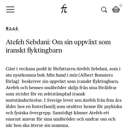
Fri
Skip
B
0
to
o
Tanke
content
k
h
#246
a
n
Atefeh Sebdani: Om sin uppväxt som
d
iranskt flyktingbarn
e
l
p
å
Gäst i veckans podd är författaren Atefeh Sebdani, som i
sin nyutkomna bok
Min hand i min
n
(Albert Bonniers
förlag) beskriver sin uppväxt som iranskt flyktingbarn.
ä
Atefeh och hennes småbröder skiljs från sina föräldrar
t
som strider för en sektstämplad iransk
e
motståndsrörelse. I Sverige lever sen Atefeh från fem års
t
ålder hos en fosterfamilj som utsätter henne för psykiska
,
och fysiska övergrepp. Samtidigt känner Atefeh ett
k
enormt ansvar för sina småbröder och undrar om och
ö
när hon ska återse sin mamma.
p