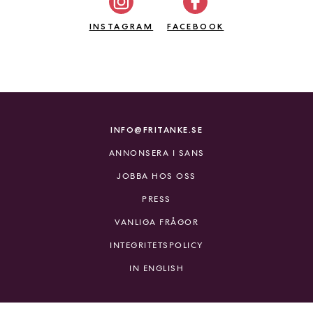
a
n
INSTAGRAM
FACEBOOK
k
e
INFO@FRITANKE.SE
ANNONSERA I SANS
JOBBA HOS OSS
PRESS
VANLIGA FRÅGOR
INTEGRITETSPOLICY
IN ENGLISH