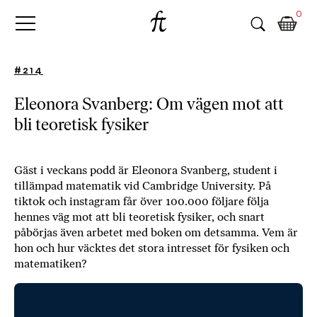
Fri
Skip
B
0
to
o
Tanke
content
k
h
#214
a
n
Eleonora Svanberg: Om vägen mot att
d
bli teoretisk fysiker
e
l
p
å
Gäst i veckans podd är Eleonora Svanberg, student i
tillämpad matematik vid Cambridge University. På
n
tiktok och instagram får över 100.000 följare följa
ä
hennes väg mot att bli teoretisk fysiker, och snart
t
påbörjas även arbetet med boken om detsamma. Vem är
e
hon och hur väcktes det stora intresset för fysiken och
t
matematiken?
,
k
ö
p