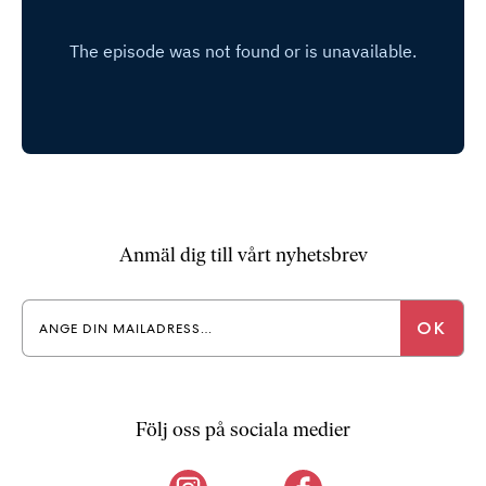
b
ö
c
k
e
r
o
n
l
i
Anmäl dig till vårt nyhetsbrev
n
e
h
o
s
F
r
Följ oss på sociala medier
i
T