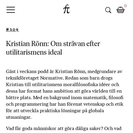
Fri
Skip
B
0
to
o
Tanke
content
k
h
#309
a
n
Kristian Rönn: Om strävan efter
d
utilitarismens ideal
e
l
p
å
Gäst i veckans podd är Kristian Rönn, medgrundare av
teknikföretaget Normative. Redan som barn drogs
n
Kristian till utilitarismens moralfilosofiska idéer och
ä
dessa har format hans ambition att göra världen till en
t
bättre plats. Med en bakgrund inom matematik, filosofi
e
och programmering har han förenat vetenskap och etik
t
för att utveckla praktiska lösningar på globala
,
utmaningar.
k
ö
Vad får goda människor att göra dåliga saker? Och vad
p