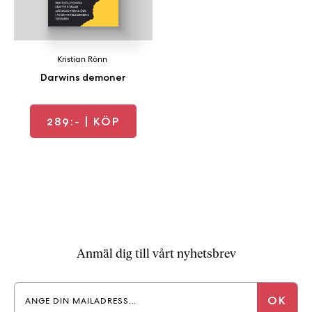
a
n
k
e
Kristian Rönn
Darwins demoner
289:-
| KÖP
Anmäl dig till vårt nyhetsbrev