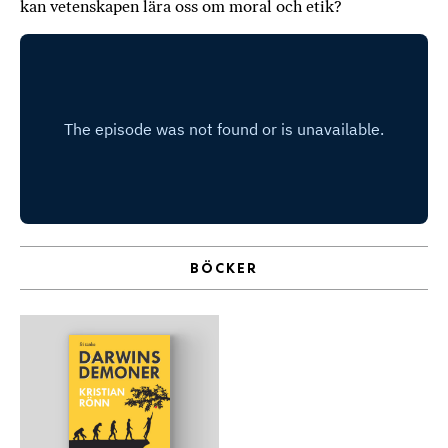
kan vetenskapen lära oss om moral och etik?
b
ö
c
k
e
r
o
n
l
i
n
BÖCKER
e
h
o
s
F
r
i
T