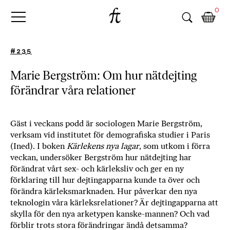
Fri
Skip
B
0
to
o
Tanke
content
k
h
#235
a
n
Marie Bergström: Om hur nätdejting
d
förändrar våra relationer
e
l
p
å
Gäst i veckans podd är sociologen Marie Bergström,
verksam vid institutet för demografiska studier i Paris
n
(Ined). I boken
Kärlekens nya lagar
, som utkom i förra
ä
veckan, undersöker Bergström hur nätdejting har
t
förändrat vårt sex- och kärleksliv och ger en ny
e
förklaring till hur dejtingapparna kunde ta över och
t
förändra kärleksmarknaden. Hur påverkar den nya
,
teknologin våra kärleksrelationer? Är dejtingapparna att
k
skylla för den nya arketypen kanske-mannen? Och vad
ö
förblir trots stora förändringar ändå detsamma?
p