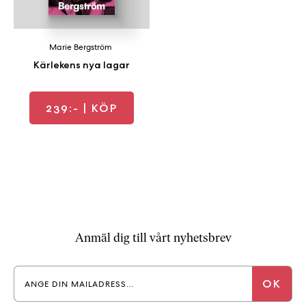
a
n
k
Marie Bergström
e
Kärlekens nya lagar
239:-
| KÖP
Anmäl dig till vårt nyhetsbrev