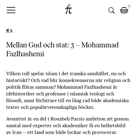
Fri
Skip
B
0
to
o
Tanke
content
k
h
#3
a
n
Mellan Gud och stat: 3 – Mohammad
d
Fazlhashemi
e
l
p
å
Vilken roll spelar islam i det iranska samhället, nu och
historiskt? Och vad blir konsekvenserna när religion och
n
politik flätas samman?
Mohammad Fazlhashemi är
ä
idéhistoriker och professor i islamisk teologi och
t
filosofi, samt författare till en lång rad både akademiska
e
texter och populärvetenskapliga böcker.
t
,
Avsnittet är en del i Rouzbeh Parsis ambition att genom
k
samtal med experter och akademiker få en helhetsbild
ö
av Iran – ett land som både lockar och provocerar.
p