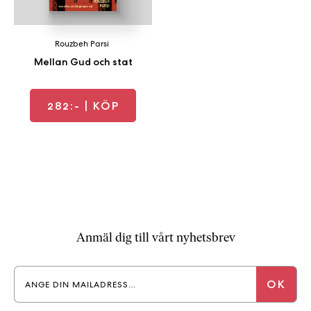
a
n
k
Rouzbeh Parsi
e
Mellan Gud och stat
282:-
| KÖP
Anmäl dig till vårt nyhetsbrev