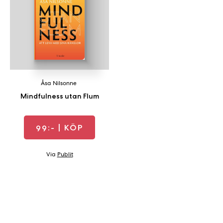
a
n
k
e
Åsa Nilsonne
Mindfulness utan Flum
99:-
| KÖP
Via
Publit