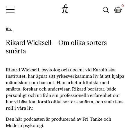
Fri
Skip
B
0
to
o
Tanke
content
k
h
#2
a
n
Rikard Wicksell – Om olika sorters
d
smärta
e
l
p
å
Rikard Wicksell, psykolog och docent vid Karolinska
Institutet, har ägnat sitt yrkesverksamma liv åt att hjälpa
n
människor som har ont. Han arbetar kliniskt med
ä
smärta, forskar och undervisar. Rikard berättar, både
t
personligt och utifrån sin professionella erfarenhet
om
e
hur vi bäst kan förstå olika sorters smärta, och smärtans
t
roll i våra liv.
,
k
Den här podcasten är producerad av
Fri Tanke
och
ö
Modern psykologi
.
p