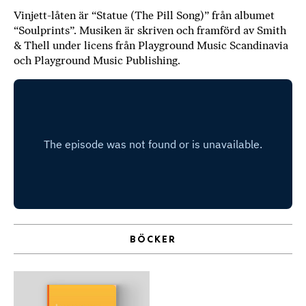
b
Vinjett-låten är “Statue (The Pill Song)” från albumet
“Soulprints”. Musiken är skriven och framförd av Smith
ö
& Thell under licens från Playground Music Scandinavia
c
och Playground Music Publishing.
k
e
r
o
n
l
i
n
e
h
o
s
BÖCKER
F
r
i
T