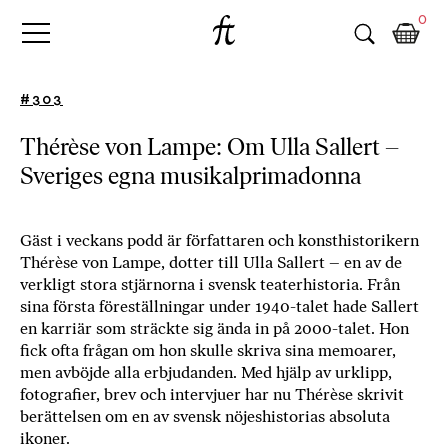
Fri
Skip
B
0
to
o
Tanke
content
k
h
#303
a
n
Thérèse von Lampe: Om Ulla Sallert –
d
Sveriges egna musikalprimadonna
e
l
p
å
Gäst i veckans podd är författaren och konsthistorikern
Thérèse von Lampe, dotter till Ulla Sallert – en av de
n
verkligt stora stjärnorna i svensk teaterhistoria. Från
ä
sina första föreställningar under 1940-talet hade Sallert
t
en karriär som sträckte sig ända in på 2000-talet. Hon
e
fick ofta frågan om hon skulle skriva sina memoarer,
t
men avböjde alla erbjudanden. Med hjälp av urklipp,
,
fotografier, brev och intervjuer har nu Thérèse skrivit
k
berättelsen om en av svensk nöjeshistorias absoluta
ö
ikoner.
p