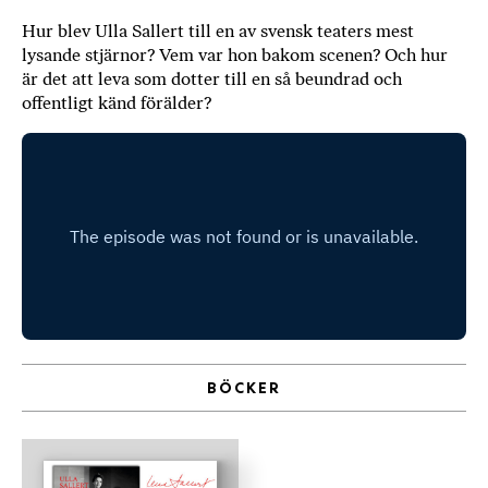
b
Hur blev Ulla Sallert till en av svensk teaters mest
ö
lysande stjärnor? Vem var hon bakom scenen? Och hur
c
är det att leva som dotter till en så beundrad och
k
offentligt känd förälder?
e
r
o
n
l
i
n
e
h
o
s
BÖCKER
F
r
i
T