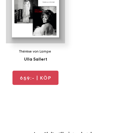
a
n
k
e
Thérèse von Lampe
Ulla Sallert
659:-
| KÖP