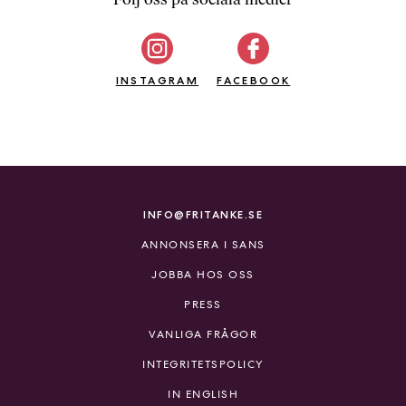
b
ö
c
INSTAGRAM
k
FACEBOOK
e
r
o
n
l
i
INFO@FRITANKE.SE
n
ANNONSERA I SANS
e
h
JOBBA HOS OSS
o
PRESS
s
F
VANLIGA FRÅGOR
r
INTEGRITETSPOLICY
i
T
IN ENGLISH