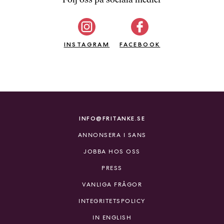
b
ö
c
INSTAGRAM
k
FACEBOOK
e
r
o
n
l
i
INFO@FRITANKE.SE
n
ANNONSERA I SANS
e
h
JOBBA HOS OSS
o
PRESS
s
F
VANLIGA FRÅGOR
r
INTEGRITETSPOLICY
i
T
IN ENGLISH