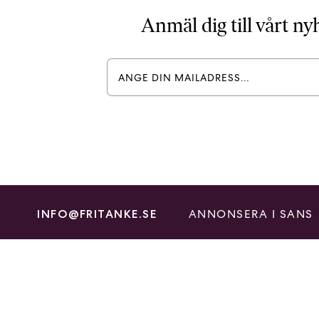
Anmäl dig till vårt n
ANNONSERA I SANS
INFO@FRITANKE.SE