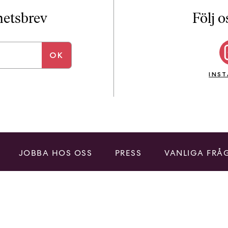
i
T
yhetsbrev
Följ o
a
n
k
e
INS
JOBBA HOS OSS
PRESS
VANLIGA FRÅ