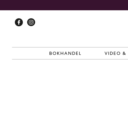
Skip
to
content
BOKHANDEL
VIDEO &