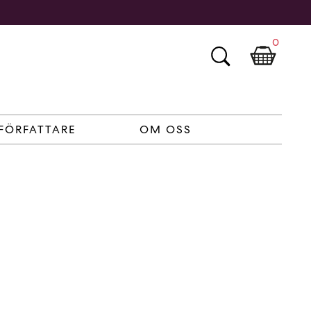
0
FÖRFATTARE
OM OSS