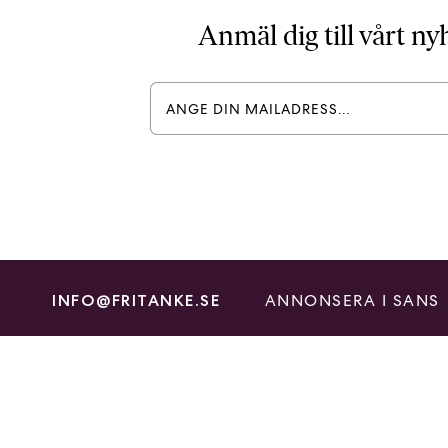
Anmäl dig till vårt n
ANNONSERA I SANS
INFO@FRITANKE.SE