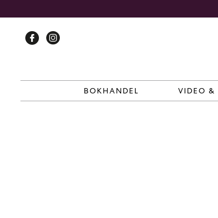
Skip
to
content
BOKHANDEL
VIDEO &