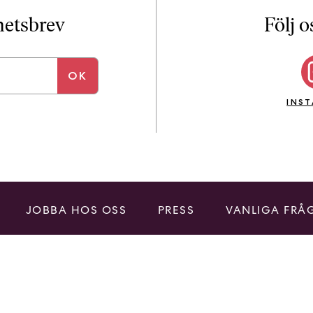
i
T
yhetsbrev
Följ o
a
n
k
e
INS
JOBBA HOS OSS
PRESS
VANLIGA FRÅ