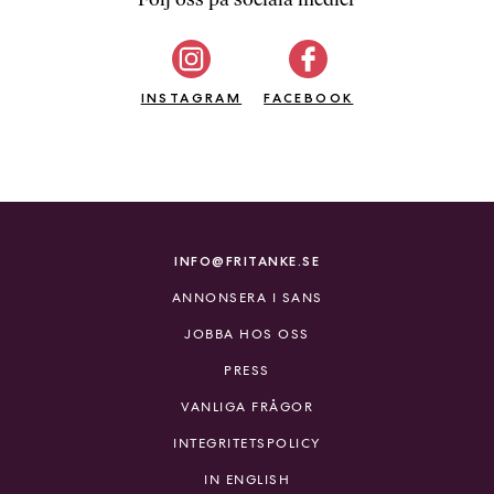
b
ö
c
INSTAGRAM
k
FACEBOOK
e
r
o
n
l
i
INFO@FRITANKE.SE
n
ANNONSERA I SANS
e
h
JOBBA HOS OSS
o
PRESS
s
F
VANLIGA FRÅGOR
r
INTEGRITETSPOLICY
i
T
IN ENGLISH