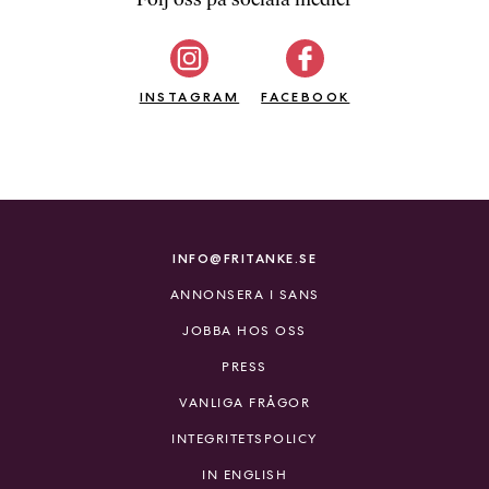
b
ö
c
INSTAGRAM
k
FACEBOOK
e
r
o
n
l
i
INFO@FRITANKE.SE
n
ANNONSERA I SANS
e
h
JOBBA HOS OSS
o
PRESS
s
F
VANLIGA FRÅGOR
r
INTEGRITETSPOLICY
i
T
IN ENGLISH