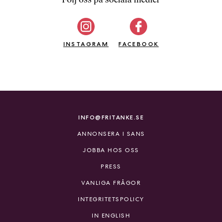
b
ö
c
INSTAGRAM
k
FACEBOOK
e
r
o
n
l
i
INFO@FRITANKE.SE
n
ANNONSERA I SANS
e
h
JOBBA HOS OSS
o
PRESS
s
F
VANLIGA FRÅGOR
r
INTEGRITETSPOLICY
i
T
IN ENGLISH