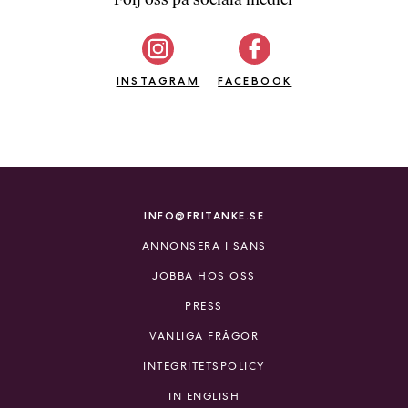
b
ö
c
INSTAGRAM
k
FACEBOOK
e
r
o
n
l
i
INFO@FRITANKE.SE
n
ANNONSERA I SANS
e
h
JOBBA HOS OSS
o
PRESS
s
F
VANLIGA FRÅGOR
r
INTEGRITETSPOLICY
i
T
IN ENGLISH