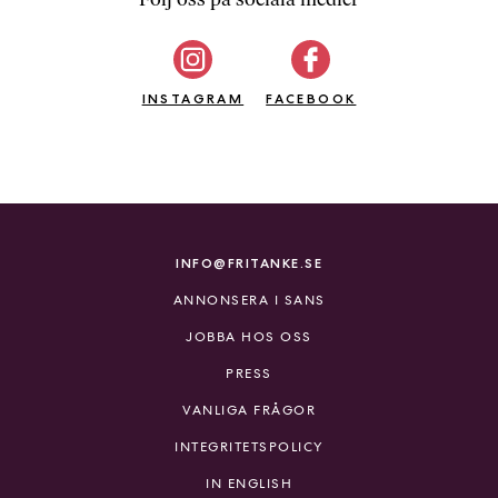
b
ö
c
INSTAGRAM
k
FACEBOOK
e
r
o
n
l
i
INFO@FRITANKE.SE
n
ANNONSERA I SANS
e
h
JOBBA HOS OSS
o
PRESS
s
F
VANLIGA FRÅGOR
r
INTEGRITETSPOLICY
i
T
IN ENGLISH