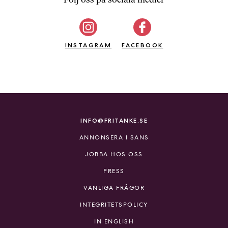
b
ö
c
INSTAGRAM
k
FACEBOOK
e
r
o
n
l
i
INFO@FRITANKE.SE
n
ANNONSERA I SANS
e
h
JOBBA HOS OSS
o
PRESS
s
F
VANLIGA FRÅGOR
r
INTEGRITETSPOLICY
i
T
IN ENGLISH